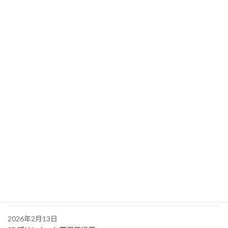
どんたくの喧騒を抜けて。SHOEIギャラリー福岡で「最高の被り
心地」を求めて
2026年4月28日
【リベンジ】阿武川で「寝心地の向こう側」を見た話
2026年4月11日
40年の時を超えて。横川、再来。
2026年3月23日
笑いあり涙あり！？ ドタバタ神戸・還暦祝いの家族旅行！
2026年3月12日
歯医者もつらいよ？往診と腰痛と、人生の大先輩たち
2026年3月9日
山陰道路 三隅・益田間開通イベント参加
2026年2月13日