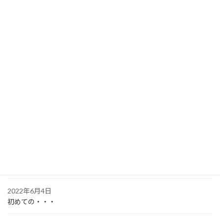
2024年12月15日
ブログ、サボってるんじゃね？
2024年6月23日
ブログ再開
2023年8月5日
オレの靴下がない
2023年6月30日
変わらぬもの
2023年5月13日
空白の一年
2022年6月4日
初めての・・・