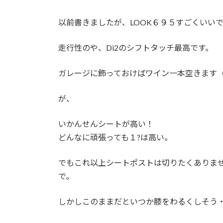
終
更
以前書きましたが、LOOK６９５すごくいい
新
日
時
走行性のや、Di2のシフトタッチ最高です。
:
ガレージに飾っておけばワイン一本空きます
が、
いかんせんシートが高い！
どんなに頑張っても１?は高い。
でもこれ以上シートポストは切りたくありま
で。
しかしこのままだといつか膝をわるくしそう