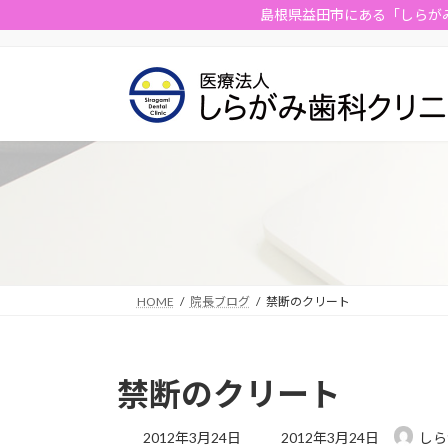
コ
ナ
島根県益田市にある「しらが
ン
ビ
テ
ゲ
ン
ー
ツ
シ
へ
ョ
ス
ン
キ
に
ッ
移
プ
動
HOME
院長ブログ
禁断のクリート
禁断のクリート
最
2012年3月24日
2012年3月24日
しら